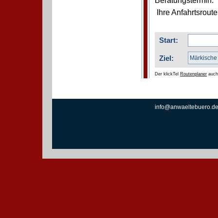
Beratungstermin.
Ihre Anfahrtsrout
Start:
Ziel:
Der klickTel
Routenplaner
auc
info@anwaeltebuero.d